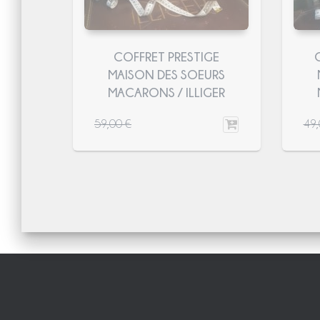
COFFRET PRESTIGE
MAISON DES SOEURS
MACARONS / ILLIGER
59,00
€
49