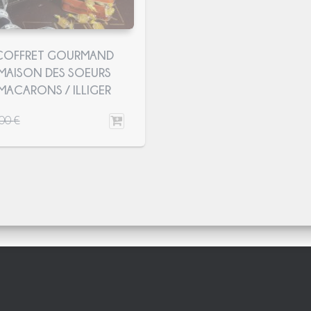
COFFRET GOURMAND
MAISON DES SOEURS
MACARONS / ILLIGER
,00
€