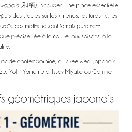
wagara
(和柄), occupent une place essentielle
epuis des siècles sur les kimonos, les furoshiki, les
raïs, ces motifs ne sont jamais purement
e précise liée à la nature, aux saisons, à la
lité.
 la mode contemporaine, du streetwear japonais
zo, Yohji Yamamoto, Issey Miyake ou Comme
fs géométriques japonais