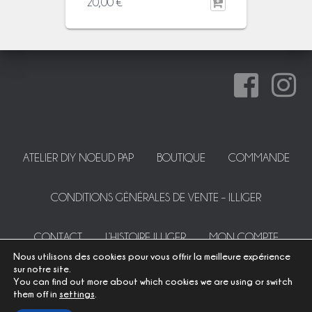
20,00
€
ATELIER DIY NOEUD PAP
BOUTIQUE
COMMANDE
CONDITIONS GÉNÉRALES DE VENTE – ILLIGER
CONTACT
L’HISTOIRE ILLIGER
MON COMPTE
Nous utilisons des cookies pour vous offrir la meilleure expérience
sur notre site.
PANIER
PRESSE
SUR MESURE
You can find out more about which cookies we are using or switch
them off in
settings
.
Hestia | Développé par
ThemeIsle