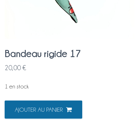
Bandeau rigide 17
20,00
€
1 en stock
quantité
AJOUTER AU PANIER
de
Bandeau
rigide
17