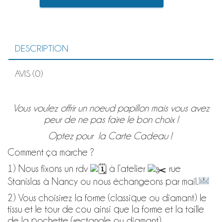
CARTE
était :
est :
CADEAU
NOEUD
49,00 €.
39,00 €.
PAPILLON
SUR-
DESCRIPTION
MESURE
AVIS (0)
Vous voulez offrir un noeud papillon mais vous avez
peur de ne pas faire le bon choix !
Optez pour la Carte Cadeau !
Comment ça marche ?
1) Nous fixons un rdv
à l’atelier
rue
Stanislas à Nancy ou nous échangeons par mail.
2)
V
ous choisirez la forme (classique ou diamant) le
tissu et le tour de cou ainsi que la forme et la taille
de la pochette (rectangle ou diamant).