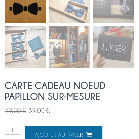
CARTE CADEAU NOEUD
PAPILLON SUR-MESURE
Le
Le
49,00
€
39,00
€
prix
prix
quantité
initial
actuel
AJOUTER AU PANIER
de