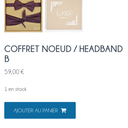
COFFRET NOEUD / HEADBAND
B
59,00
€
1 en stock
quantité
AJOUTER AU PANIER
de
COFFRET
NOEUD
/