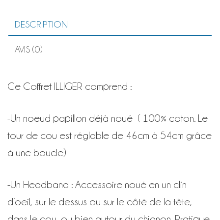
HEADBAND
B
DESCRIPTION
AVIS (0)
Ce Coffret ILLIGER comprend :
-Un noeud papillon déjà noué ( 100% coton
.
Le
tour de cou est réglable de 46cm à 54cm grâce
à une boucle)
-Un Headband : Accessoire noué en un clin
d’oeil, sur le dessus ou sur le côté de la tête,
dans le cou, ou bien autour du chignon. Pratique