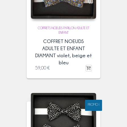
COFFRETS NOEUDS PAPILLON ADULTE ET
ENFANT
COFFRET NOEUDS
ADULTE ET ENFANT
DIAMANT violet, beige et
bleu
59,00
€
PROMO !
PROMO !