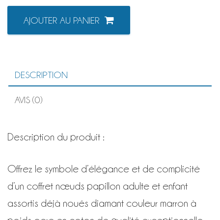
quantité
AJOUTER AU PANIER
de
COFFRET
NOEUDS
ADULTE
ET
ENFANT
DESCRIPTION
DIAMANT
marron
à
AVIS (0)
poids
ocre
Description du produit :
Offrez le symbole d’élégance et de complicité
d’un coffret nœuds papillon adulte et enfant
assortis déjà noués diamant couleur marron à