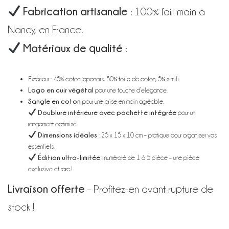
Fabrication artisanale
: 100% fait main à
Nancy, en France.
Matériaux de qualité
:
Extérieur : 45% coton japonais, 50% toile de coton, 5% simili.
Logo en cuir végétal
pour une touche d’élégance.
Sangle en coton
pour une prise en main agréable.
Doublure intérieure avec pochette intégrée
pour un
rangement optimisé.
Dimensions idéales
: 25 x 15 x 10 cm – pratique pour organiser vos
essentiels.
Édition ultra-limitée
: numéroté de 1 à 5 pièce – une pièce
exclusive et rare !
Livraison offerte
– Profitez-en avant rupture de
stock !