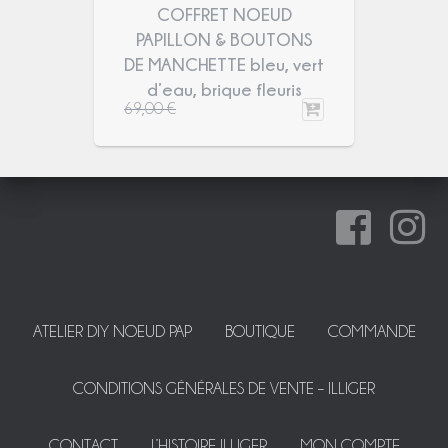
COFFRET NOEUD
PAPILLON & BOUTONS
DE MANCHETTE bleu, vert
d’eau, brique fleuris
69,00
€
ATELIER DIY NOEUD PAP
BOUTIQUE
COMMANDE
CONDITIONS GÉNÉRALES DE VENTE – ILLIGER
CONTACT
L’HISTOIRE ILLIGER
MON COMPTE