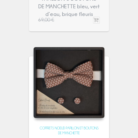
DE MANCHETTE bleu, vert
d’eau, brique fleuris
69,00
€
COFFRETS NOEUD PAPILLON ET BOUTONS
DE MANCHETTE