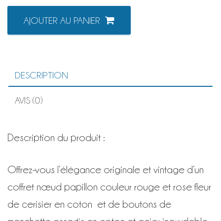
quantité
AJOUTER AU PANIER
de
COFFRET
NOEUD
PAPILLON
&
BOUTONS
DESCRIPTION
DE
MANCHETTE
rouge
AVIS (0)
et
rose
fleur
Description du produit :
de
cerisier
Offrez-vous l’élégance originale et vintage d’un
coffret nœud papillon couleur rouge et rose fleur
de cerisier en coton et de boutons de