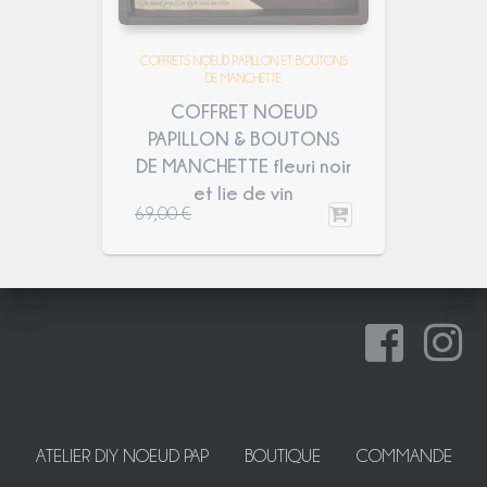
COFFRETS NOEUD PAPILLON ET BOUTONS
DE MANCHETTE
COFFRET NOEUD
PAPILLON & BOUTONS
DE MANCHETTE fleuri noir
et lie de vin
69,00
€
ATELIER DIY NOEUD PAP
BOUTIQUE
COMMANDE