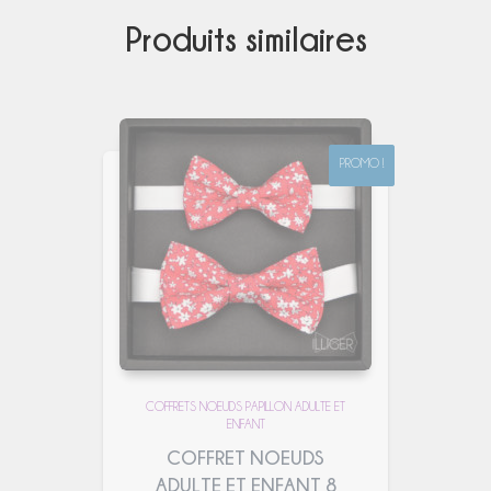
Produits similaires
PROMO !
PROMO !
COFFRETS NOEUDS PAPILLON ADULTE ET
ENFANT
COFFRET NOEUDS
ADULTE ET ENFANT 8