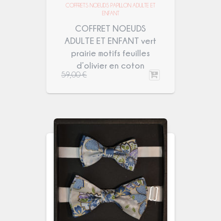
COFFRETS NOEUDS PAPILLON ADULTE ET
ENFANT
COFFRET NOEUDS
ADULTE ET ENFANT vert
prairie motifs feuilles
d’olivier en coton
59,00
€