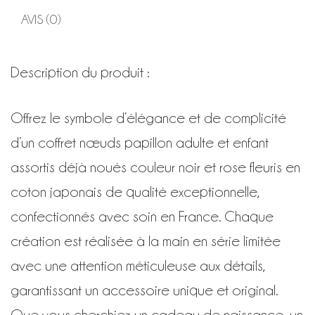
et
rose
AVIS (0)
fleuris
Description du produit :
Offrez le symbole d’élégance et de complicité
d’un coffret nœuds papillon adulte et enfant
assortis déjà noués couleur noir et rose fleuris en
coton japonais de qualité exceptionnelle,
confectionnés avec soin en France. Chaque
création est réalisée à la main en série limitée
avec une attention méticuleuse aux détails,
garantissant un accessoire unique et original.
Que vous cherchiez un cadeau de naissance, un