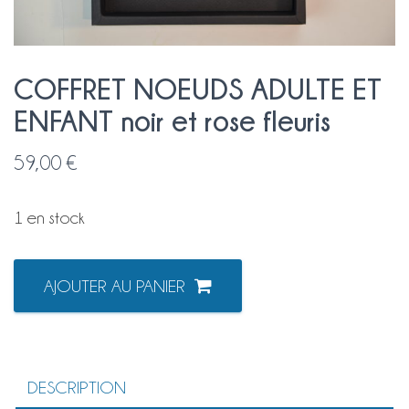
COFFRET NOEUDS ADULTE ET
ENFANT noir et rose fleuris
59,00
€
1 en stock
quantité
AJOUTER AU PANIER
de
COFFRET
NOEUDS
ADULTE
ET
ENFANT
DESCRIPTION
noir