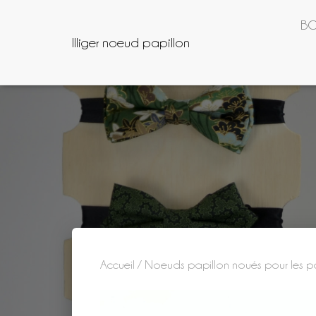
BO
Illiger noeud papillon
Accueil
/
Noeuds papillon noués pour les p