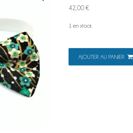
42,00
€
1 en stock
quantité
AJOUTER AU PANIER
de
NOEUD
PAPILLON
NOUÉ
Classique
63