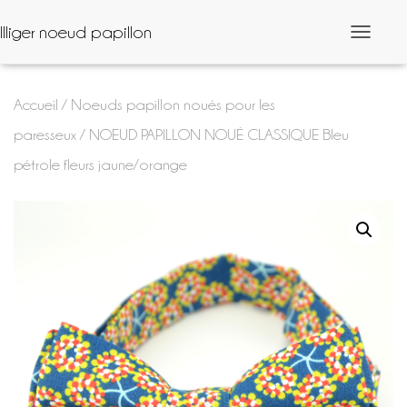
Illiger noeud papillon
D
é
p
l
Accueil
/
Noeuds papillon noués pour les
i
e
paresseux
/ NOEUD PAPILLON NOUÉ CLASSIQUE Bleu
r
l
pétrole fleurs jaune/orange
a
n
a
v
i
g
a
t
i
o
n