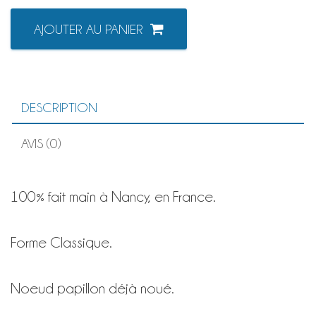
quantité
AJOUTER AU PANIER
de
NOEUD
PAPILLON
NOUÉ
CLASSIQUE
Bleu
DESCRIPTION
pétrole
fleurs
jaune/orange
AVIS (0)
100% fait main à Nancy, en France.
Forme Classique.
Noeud papillon déjà noué.