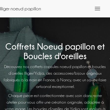
Illiger noeud papillon
Déplier
la
navigation
Coffrets Noeud papillon et
Boucles d'oreilles
Découvrez nos coffrets capsules noeud papillon et boucles
d’oreilles Illiger/Yidjia, des accessoires/bijoux originaux
fabriqués à la main en France, à Nancy, avec un savoir-faire
artisanal exceptionnel.
Chaque pièce est confectionnée avec soin dans notre
atelier pour vous offrir une création originale, adaptée à
votre image. Les boucles d’oreilles de Yidjia sont réalisés à