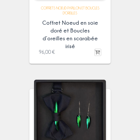
COFFRETS NOEUD PAPILLON ET BOUCLES
D'OREILLES
Coffret Noeud en soie
doré et Boucles
d’oreilles en scarabée
irisé
96,00
€