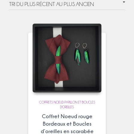
plus
récent
au
plus
ancien
COFFRETS NOEUD PAPILLON ET BOUCLES
D'OREILLES
Coffret Noeud rouge
Bordeaux et Boucles
d’oreilles en scarabée