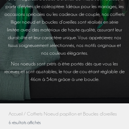
partir d’élytres de coléoptère.
Idéaux pour les mariages, les
occasions spéciales ou les cadeaux de couple, nos coffrets
Illiger noeud et boucles d’oreilles sont réalisés en série
limitée avec des matériaux de haute qualité, assurant leur
durabilité et leur caractère unique. Vous apprécierez nos
tissus soigneusement sélectionnés, nos motifs originaux et
nos couleurs élégantes.
Nos noeuds sont prêts à être portés dès que vous les
recevez et sont ajustables, le tour de cou étant réglable de
46cm à 54cm grâce à une boucle.
Accueil
/ Coffrets Noeud papillon et Boucles d'oreilles
Trié
6 résultats affichés
du