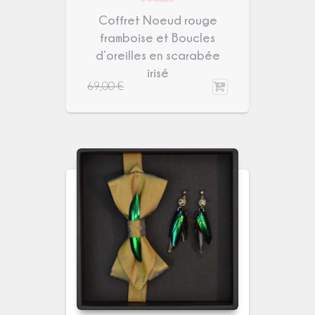
Coffret Noeud rouge
framboise et Boucles
d’oreilles en scarabée
irisé
69,00
€