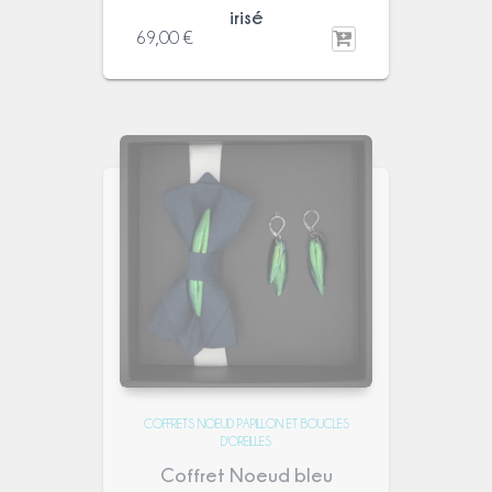
irisé
69,00
€
COFFRETS NOEUD PAPILLON ET BOUCLES
D'OREILLES
Coffret Noeud bleu