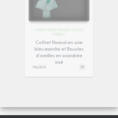
COFFRETS NOEUD PAPILLON ET BOUCLES
D'OREILLES
Coffret Noeud en soie
bleu manche et Boucles
d’oreilles en scarabée
irisé
96,00
€