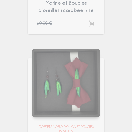
Marine et Boucles
d’oreilles scarabée irisé
69,00
€
COFFRETS NOEUD PAPILLON ET BOUCLES
D'OREILLES