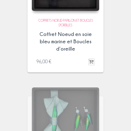
COFFRETS NOEUD PAPILLON ET BOUCLES
D'OREILLES
Coffret Noeud en soie
bleu marine et Boucles
d’oreille
96,00
€