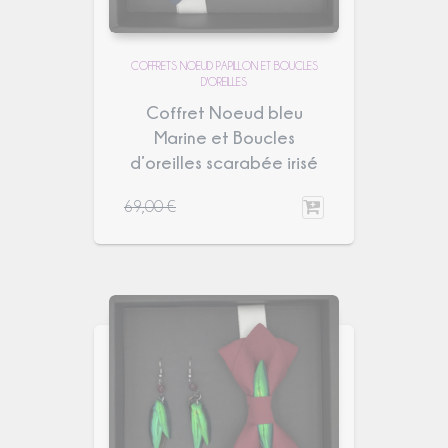
COFFRETS NOEUD PAPILLON ET BOUCLES
D'OREILLES
Coffret Noeud bleu
Marine et Boucles
d’oreilles scarabée irisé
69,00
€