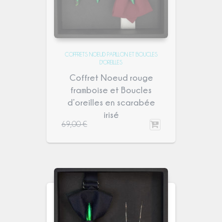
COFFRETS NOEUD PAPILLON ET BOUCLES
D'OREILLES
Coffret Noeud rouge
framboise et Boucles
d’oreilles en scarabée
irisé
69,00
€