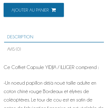
quantité
AJOUTER AU PANIER
de
Coffret
Noeud
rouge
Bordeaux
et
DESCRIPTION
Boucles
d’oreilles
en
AVIS (0)
scarabée
irisé
Ce Coffret Capsule YIDJIA / ILLIGER comprend :
-Un noeud papillon déjà noué taille adulte en
coton chiné rouge Bordeaux et élytres de
coléoptères
.
Le tour de cou est en satin de