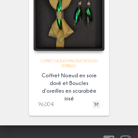
COFFRETS NOEUD PAPILLON ET BOUCLES
D'OREILLES
Coffret Noeud en soie
doré et Boucles
d’oreilles en scarabée
irisé
96,00
€