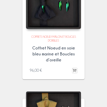
COFFRETS NOEUD PAPILLON ET BOUCLES
D'OREILLES
Coffret Noeud en soie
bleu marine et Boucles
d’oreille
96,00
€